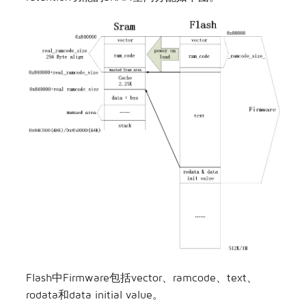
Flash中Firmware包括vector、ramcode、text、
rodata和data initial value。