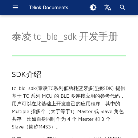
Telink Documents
正
English
在
泰凌 tc_ble_sdk 开发手册
中文
Telink IoT Studio
Get started
Get started
SDK介绍
SIG Mesh SDK
Get started
BLE音频SDK
BT/BLE双模SDK
B91 BT/低延时双模在线通⽤
低延时麦克风SDK
Get started
Zigbee BLE SDK
802.15.4 SDK
构建Thread网路
FindMy网络SDK
Matter开发手册
2.4GHz私有协议SDK
Wi-Fi SDK
B80 BLE单连接SDK电流测试
开发板
智能家居
TL7218X开发板
ML321x系列
经典蓝牙(BT)/蓝牙低功耗
智能灯泡
电子货架标签
Soundbar
无线电竞鼠标
苹果FMN
汽车数字车钥匙
EdgeAI NS TL721x
Zigbee Direct示例演示
初
SDK
报告
(BLE)音频系列
始
烧录调试工具(Windows)
Handbook
MCU基础模块
B91低功耗音频CIS
Handbook
直播麦克风SDK
模组
智慧零售
TL3228X开发板
ML322x系列
无线头戴式耳机
电磁干扰测试
TL321x BLE多连接SDK电流测
蓝牙低功耗(BLE)系列
化
试报告
烧录调试工具(Linux & MAC)
BLE模块
参考设计
无线音频
TL3218X开发板
ML721x系列
MAC2AC算法更新指南
SDK介绍
搜
索
泰凌VS Code扩展应用
低功耗管理
无线电竞
TC3215X开发板
ML9118A
第二代测试平台
tc_ble_sdk(泰凌TC系列低功耗蓝牙多连接SDK) 提供
基于 TC 系列 MCU 的 BLE 多连接应用的参考代码，
引
低电检测
位置服务
TLSR9528A开发板
模组底板
AIOT-DK1 + ML7218
用户可以在此基础上开发自己的应用程序。其中的
擎
Multiple 指多个（大于等于1）Master 或 Slave 角色
OTA
汽车电子
TLSR9518A开发板
共存，比如自身同时作为 4 个 Master 和 3 个
Slave（简称M4S3）。
按键扫描
人工智能
TLSR8278开发板