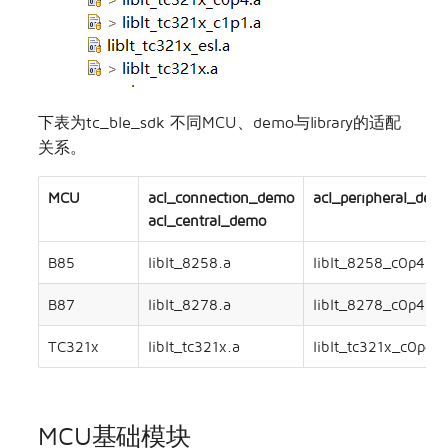
下表为tc_ble_sdk 不同MCU、demo与library的适配
关系。
MCU
acl_connection_demo
acl_peripheral_dem
acl_central_demo
B85
liblt_8258.a
liblt_8258_c0p4.a
B87
liblt_8278.a
liblt_8278_c0p4.a
TC321x
liblt_tc321x.a
liblt_tc321x_c0p4.a
MCU基础模块