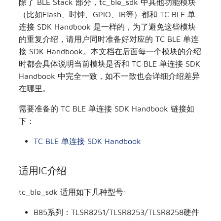
除了 BLE Stack 部分，tc_ble_sdk 中其他功能模块
（比如Flash、时钟、GPIO、IR等）都和 TC BLE 单
LED管理
其他
TLSR8258开发板
连接 SDK Handbook 是一样的，为了避免这些模块
的重复介绍，请用户同时准备好对应的 TC BLE 单连
软件定时器
TLSR8208开发板
接 SDK Handbook。本文档在后面每一个模块的介绍
时都会具体说明当前模块是否和 TC BLE 单连接 SDK
功能参考Demo
Handbook 中完全一致，如不一致也会详细介绍差异
其他模块
在哪里。
需要准备的 TC BLE 单连接 SDK Handbook 链接如
调试方法
下：
附录
TC BLE 单连接 SDK Handbook
适用IC介绍
tc_ble_sdk 适用如下几种型号:
B85系列：TLSR8251/TLSR8253/TLSR8258硬件