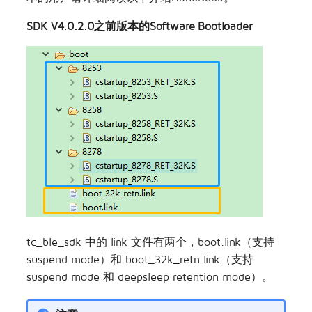
SDK V4.0.2.0之前版本的Software Bootloader
tc_ble_sdk 中的 link 文件有两个，boot.link（支持
suspend mode）和 boot_32k_retn.link（支持
suspend mode 和 deepsleep retention mode）。