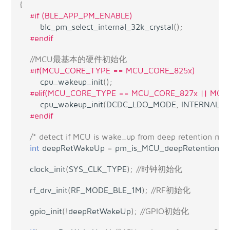
{
#if (BLE_APP_PM_ENABLE)
blc_pm_select_internal_32k_crystal
();
#endif
//MCU最基本的硬件初始化
#if(MCU_CORE_TYPE == MCU_CORE_825x)
cpu_wakeup_init
();
#elif(MCU_CORE_TYPE == MCU_CORE_827x || MC
cpu_wakeup_init
(
DCDC_LDO_MODE
,
INTERNAL_C
#endif
/* detect if MCU is wake_up from deep retention mod
int
deepRetWakeUp
=
pm_is_MCU_deepRetentionW
clock_init
(
SYS_CLK_TYPE
);
//时钟初始化
rf_drv_init
(
RF_MODE_BLE_1M
);
//RF初始化
gpio_init
(
!
deepRetWakeUp
);
//GPIO初始化