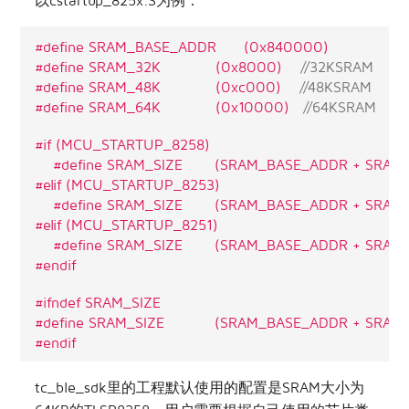
以cstartup_825x.S为例：
#define SRAM_BASE_ADDR      (0x840000)
#define SRAM_32K            (0x8000)    
//32KSRAM
#define SRAM_48K            (0xc000)    
//48KSRAM
#define SRAM_64K            (0x10000)   
//64KSRAM
#if (MCU_STARTUP_8258)
#define SRAM_SIZE       (SRAM_BASE_ADDR + SRAM
#elif (MCU_STARTUP_8253)
#define SRAM_SIZE       (SRAM_BASE_ADDR + SRAM
#elif (MCU_STARTUP_8251)
#define SRAM_SIZE       (SRAM_BASE_ADDR + SRAM
#endif
#ifndef SRAM_SIZE
#define SRAM_SIZE           (SRAM_BASE_ADDR + SRAM
#endif
tc_ble_sdk里的工程默认使用的配置是SRAM大小为