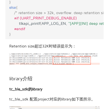
}
else
{
/* retention size > 32k, overflow. deep retention size 
#if (UART_PRINT_DEBUG_ENABLE)
tlkapi_printf
(
APP_LOG_EN
,
"[APP][INI] deep retent
#endif
}
Retention size超过32K时错误提示为：
library介绍
tc_ble_sdk的library
tc_ble_sdk 配置project对应的library如下图所示。