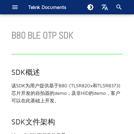
Telink Documents
正
English
在
B80 BLE OTP SDK
中文
Telink IoT Studio
Get started
SDK概述
Get started
SIG Mesh SDK
Get started
BLE音频SDK
BT/BLE双模SDK
B91 BT/低延时双模在线通⽤
低延时麦克风SDK
Get started
Zigbee BLE SDK
802.15.4 SDK
构建Thread网路
FindMy网络SDK
Matter开发手册
2.4GHz私有协议SDK
Wi-Fi SDK
B80 BLE单连接SDK电流测试
开发板
智能家居
TL7218X开发板
ML321x系列
经典蓝牙(BT)/蓝牙低功耗
智能灯泡
电子货架标签
Soundbar
无线电竞鼠标
苹果FMN
汽车数字车钥匙
EdgeAI NS TL721x
Zigbee Direct示例演示
初
SDK
报告
(BLE)音频系列
始
烧录调试工具(Windows)
SDK文件架构
Handbook
B91低功耗音频CIS
Handbook
直播麦克风SDK
模组
智慧零售
TL3228X开发板
ML322x系列
无线头戴式耳机
电磁干扰测试
TL321x BLE多连接SDK电流测
蓝牙低功耗(BLE)系列
化
试报告
烧录调试工具(Linux & MAC)
SDK开发简略步骤
参考设计
无线音频
TL3218X开发板
ML721x系列
MAC2AC算法更新指南
SDK概述
搜
索
泰凌VS Code扩展应用
初始化及主循环
无线电竞
TC3215X开发板
ML9118A
第二代测试平台
该SDK为用户提供基于B80 (TLSR820x和TLSR8373)
芯片开发的自拍器的demo，及非HID的demo，客户
引
ATT属性表
位置服务
TLSR9528A开发板
模组底板
AIOT-DK1 + ML7218
可以在此基础上开发。
擎
RF参数设置
汽车电子
TLSR9518A开发板
SDK文件架构
其他驱动
人工智能
TLSR8278开发板