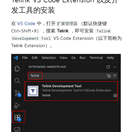
TelinkIoTStudio SDK中的参数
发工具的安装
使用注意
低延时
其他
TLSR8258开发板
在
VS Code
中，打开
（默认快捷键
SDK Downloader
扩展管理器
Zigbee协议
TLSR8208开发板
Ctrl+Shift+X），搜索
Telink
，即可安装
Telink
Wi-Fi SDK Development
VS Code Extension（以下简称为
Zigbee/蓝牙低功耗
Development Tool
Telink Extension）。
Telink Tools Installer 使用方
802.15.4协议
法
Open Thread协议
已知Bug
Apple FindMy协议
Telink Extension Usage in VS
Code Remote
Matter协议
Telink Docker使用方法
2.4GHz Proprietary
Wi-Fi协议