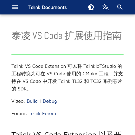
Telink Documents
正
English
在
泰凌 VS Code 扩展使用指南
中文
Telink VS Code Extension 以
驱动SDK
B80 BLE单连接SDK电流测试
开发板
智能家居
Get started
B80 BLE单连接SDK
SIG Mesh SDK
Get started
BLE音频SDK
BT/BLE双模SDK
B91 BT/低延时双模在线通
低延时麦克风SDK
Get started
Zigbee BLE SDK
802.15.4 SDK
构建Thread网路
FindMy网络SDK
Matter开发手册
2.4GHz私有协议SDK
Wi-Fi SDK
TL7218X开发板
ML321x系列
经典蓝牙(BT)/蓝牙低功耗
智能灯泡
电子货架标签
Soundbar
无线电竞鼠标
苹果FMN
汽车数字车钥匙
EdgeAI NS TL721x
Zigbee Direct示例演示
初
及开发工具的安装
报告
SDK
(BLE)音频系列
始
蓝牙低功耗
模组
智慧零售
B80 BLE OTP SDK
B91低功耗音频CIS
Handbook
直播麦克风SDK
TL3228X开发板
ML322x系列
无线头戴式耳机
电磁干扰测试
快速使用：编译、烧录和调试
TL321x BLE多连接SDK电流测
蓝牙低功耗(BLE)系列
化
Telink VS Code Extension 可以将 TelinkIoTStudio 的
试报告
蓝牙低功耗Mesh
参考设计
无线音频
TC BLE单连接SDK
TL3218X开发板
ML721x系列
MAC2AC算法更新指南
工程转换为可在 VS Code 使用的 CMake 工程，并支
搜
CMake构建
持在 VS Code 中开发 Telink TL32 和 TC32 系列芯片
索
蓝牙音频
无线电竞
tl_ble_sdk多连接SDK
TC3215X开发板
ML9118A
第二代测试平台
的 SDK。
工程管理
引
蓝牙低功耗音频
位置服务
tc_ble_sdk多连接SDK
TLSR9528A开发板
模组底板
AIOT-DK1 + ML7218
Video:
Build
|
Debug
擎
烧录和调试
Forum:
Telink Forum
经典蓝牙/蓝牙低功耗
汽车电子
TLSR9518A开发板
软件安装与配置
经典蓝牙/低延时双模
人工智能
TLSR8278开发板
Telink VS Code Extension 以及开