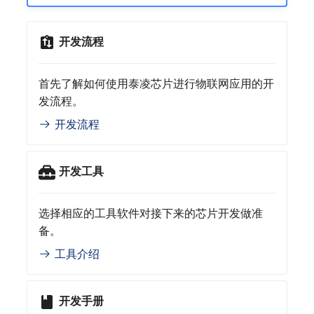
低延时
其他
TLSR8258开发板
开发流程
Zigbee协议
TLSR8208开发板
首先了解如何使用泰凌芯片进行物联网应用的开
Zigbee/蓝牙低功耗
发流程。
开发流程
802.15.4协议
Open Thread协议
开发工具
Apple FindMy协议
选择相应的工具软件对接下来的芯片开发做准
Matter协议
备。
工具介绍
2.4GHz Proprietary
Wi-Fi协议
开发手册