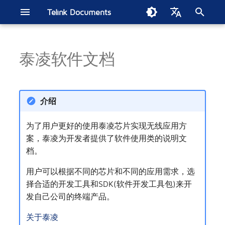
Telink Documents
正
English
在
泰凌软件文档
中文
Telink IoT Studio
驱动SDK
B80 BLE单连接SDK电流测试
开发板
智能家居
Get started
B80 BLE单连接SDK
SIG Mesh SDK
Get started
BLE音频SDK
BT/BLE双模SDK
B91 BT/低延时双模在线通
低延时麦克风SDK
Get started
Zigbee BLE SDK
802.15.4 SDK
构建Thread网路
FindMy网络SDK
Matter开发手册
2.4GHz私有协议SDK
Wi-Fi SDK
TL7218X开发板
ML321x系列
经典蓝牙(BT)/蓝牙低功耗
智能灯泡
电子货架标签
Soundbar
无线电竞鼠标
苹果FMN
汽车数字车钥匙
EdgeAI NS TL721x
Zigbee Direct示例演示
初
报告
SDK
(BLE)音频系列
始
烧录调试工具(Windows)
蓝牙低功耗
模组
智慧零售
B80 BLE OTP SDK
B91低功耗音频CIS
Handbook
直播麦克风SDK
TL3228X开发板
ML322x系列
无线头戴式耳机
电磁干扰测试
介绍
TL321x BLE多连接SDK电流测
蓝牙低功耗(BLE)系列
化
试报告
烧录调试工具(Linux & MAC)
蓝牙低功耗Mesh
参考设计
无线音频
TC BLE单连接SDK
TL3218X开发板
ML721x系列
MAC2AC算法更新指南
搜
为了用户更好的使用泰凌芯片实现无线应用方
案，泰凌为开发者提供了软件使用类的说明文
索
泰凌VS Code扩展应用
蓝牙音频
无线电竞
tl_ble_sdk多连接SDK
TC3215X开发板
ML9118A
第二代测试平台
档。
引
蓝牙低功耗音频
位置服务
tc_ble_sdk多连接SDK
TLSR9528A开发板
模组底板
AIOT-DK1 + ML7218
用户可以根据不同的芯片和不同的应用需求，选
擎
择合适的开发工具和SDK(软件开发工具包)来开
经典蓝牙/蓝牙低功耗
汽车电子
TLSR9518A开发板
发自己公司的终端产品。
经典蓝牙/低延时双模
人工智能
TLSR8278开发板
关于泰凌