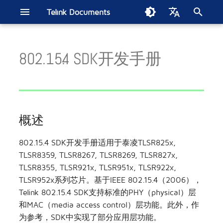
Telink Documents
正
English
在
802.15.4 SDK开发手册
中文
Telink IoT Studio
Get started
B80 BLE单连接SDK
SIG Mesh SDK
Get started
BLE音频SDK
BT/BLE双模SDK
B91 BT/低延时双模在线通⽤
低延时麦克风SDK
Get started
Zigbee BLE SDK
概述
构建Thread网路
FindMy网络SDK
Matter开发手册
2.4GHz私有协议SDK
Wi-Fi SDK
B80 BLE单连接SDK电流测试
开发板
智能家居
Get started
TL7218X开发板
ML321x系列
经典蓝牙(BT)/蓝牙低功耗
智能灯泡
电子货架标签
Soundbar
无线电竞鼠标
苹果FMN
汽车数字车钥匙
EdgeAI NS TL721x
Zigbee Direct示例演示
初
SDK
报告
(BLE)音频系列
始
烧录调试工具(Windows)
B80 BLE OTP SDK
B91低功耗音频CIS
Handbook
泰凌802.15.4 SDK
直播麦克风SDK
模组
智慧零售
Handbook
TL3228X开发板
ML322x系列
无线头戴式耳机
电磁干扰测试
TL321x BLE多连接SDK电流测
蓝牙低功耗(BLE)系列
化
试报告
烧录调试工具(Linux & MAC)
TC BLE单连接SDK
软件架构
参考设计
无线音频
TL3218X开发板
ML721x系列
MAC2AC算法更新指南
概述
搜
索
泰凌VS Code扩展应用
tl_ble_sdk多连接SDK
MAC常用APIs
无线电竞
TC3215X开发板
ML9118A
第二代测试平台
802.15.4 SDK开发手册适用于泰凌TLSR825x,
TLSR8359, TLSR8267, TLSR8269, TLSR827x,
引
tc_ble_sdk多连接SDK
802.15.4 SDK应用开发
位置服务
TLSR9528A开发板
模组底板
AIOT-DK1 + ML7218
TLSR8355, TLSR921x, TLSR951x, TLSR922x,
擎
TLSR952x系列芯片。基于IEEE 802.15.4（2006），
OTA
汽车电子
TLSR9518A开发板
Telink 802.15.4 SDK支持标准的PHY（physical）层
和MAC（media access control）层功能。此外，作
人工智能
TLSR8278开发板
为参考，SDK中实现了部分应用层功能。