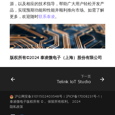
源，以及相应的技术指导，帮助广大用户轻松开发产
品，实现预期功能和性能并顺利推向市场。如需了解
更多，欢迎随时
联系泰凌
。
版权所有©2024 泰凌微电子（上海）股份有限公司
下一页
Telink IoT Studio
沪公网安备31011502403548号
|
沪ICP备17008231号-1
|
泰凌微电子
版权所有 © 。保留所有权利。 2024
隐私政策