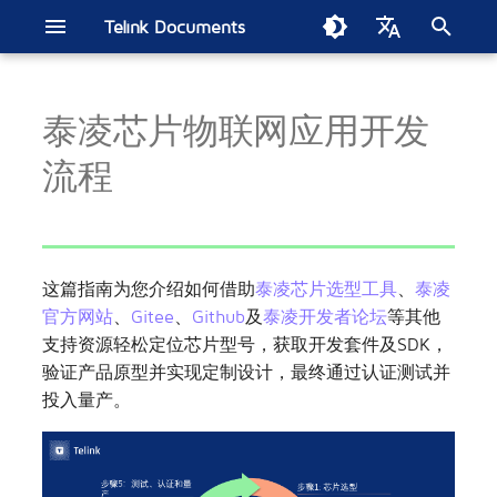
Telink Documents
正
English
在
泰凌芯片物联网应用开发
中文
芯片选型
Telink IoT Studio
驱动SDK
B80 BLE单连接SDK电流测试
开发板
智能家居
Get started
B80 BLE单连接SDK
SIG Mesh SDK
Get started
BLE音频SDK
BT/BLE双模SDK
B91 BT/低延时双模在线通
低延时麦克风SDK
Get started
Zigbee BLE SDK
802.15.4 SDK
构建Thread网路
FindMy网络SDK
Matter开发手册
2.4GHz私有协议SDK
Wi-Fi SDK
TL7218X开发板
ML321x系列
经典蓝牙(BT)/蓝牙低功耗
智能灯泡
电子货架标签
Soundbar
无线电竞鼠标
苹果FMN
汽车数字车钥匙
EdgeAI NS TL721x
Zigbee Direct示例演示
初
流程
报告
SDK
(BLE)音频系列
始
下载芯片规格书
烧录调试工具(Windows)
蓝牙低功耗
模组
智慧零售
B80 BLE OTP SDK
B91低功耗音频CIS
Handbook
直播麦克风SDK
TL3228X开发板
ML322x系列
无线头戴式耳机
电磁干扰测试
TL321x BLE多连接SDK电流测
蓝牙低功耗(BLE)系列
化
试报告
获取硬件开发套件和原理图
烧录调试工具(Linux & MAC)
蓝牙低功耗Mesh
参考设计
无线音频
TC BLE单连接SDK
TL3218X开发板
ML721x系列
MAC2AC算法更新指南
搜
这篇指南为您介绍如何借助
泰凌芯片选型工具
、
泰凌
索
获取软件开发工具包
泰凌VS Code扩展应用
蓝牙音频
无线电竞
tl_ble_sdk多连接SDK
TC3215X开发板
ML9118A
第二代测试平台
官方网站
、
Gitee
、
Github
及
泰凌开发者论坛
等其他
支持资源轻松定位芯片型号，获取开发套件及SDK，
引
安装集成开发工具
蓝牙低功耗音频
位置服务
tc_ble_sdk多连接SDK
TLSR9528A开发板
模组底板
AIOT-DK1 + ML7218
验证产品原型并实现定制设计，最终通过认证测试并
擎
投入量产。
产品开发
经典蓝牙/蓝牙低功耗
汽车电子
TLSR9518A开发板
测试、认证和量产
经典蓝牙/低延时双模
人工智能
TLSR8278开发板