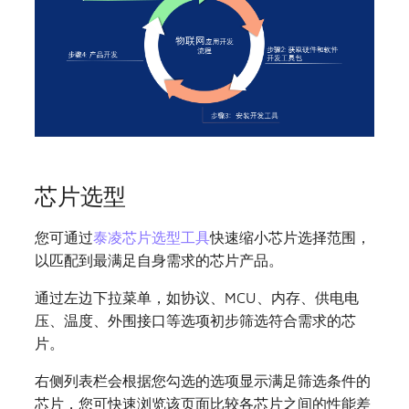
低延时
其他
TLSR8258开发板
Zigbee协议
TLSR8208开发板
Zigbee/蓝牙低功耗
802.15.4协议
芯片选型
Open Thread协议
您可通过
泰凌芯片选型工具
快速缩小芯片选择范围，
Apple FindMy协议
以匹配到最满足自身需求的芯片产品。
Matter协议
通过左边下拉菜单，如协议、MCU、内存、供电电
压、温度、外围接口等选项初步筛选符合需求的芯
2.4GHz Proprietary
片。
右侧列表栏会根据您勾选的选项显示满足筛选条件的
Wi-Fi协议
芯片，您可快速浏览该页面比较各芯片之间的性能差